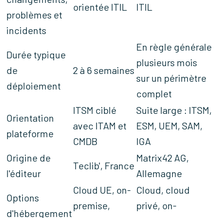
orientée ITIL
ITIL
problèmes et
incidents
En règle générale
Durée typique
plusieurs mois
de
2 à 6 semaines
sur un périmètre
déploiement
complet
ITSM ciblé
Suite large : ITSM,
Orientation
avec ITAM et
ESM, UEM, SAM,
plateforme
CMDB
IGA
Origine de
Matrix42 AG,
Teclib', France
l'éditeur
Allemagne
Cloud UE, on-
Cloud, cloud
Options
premise,
privé, on-
d'hébergement